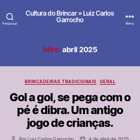
Cultura do Brincar » Luiz Carlos
Garrocho
Pesquisar
Menu
Mês:
abril 2025
Categorias
BRINCADEIRAS TRADICIONAIS
GERAL
Gol a gol, se pega com o
pé é dibra. Um antigo
jogo de crianças.
Por
Luiz Carlos Garrocho
4 de abril de 2025
Autor
Data