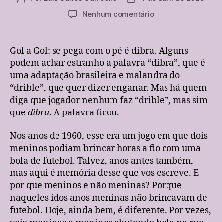
do
de
em
Nenhum comentário
post
publicação
Gol
a
gol,
Gol a Gol: se pega com o pé é dibra. Alguns
se
podem achar estranho a palavra “dibra”, que é
pega
uma adaptação brasileira e malandra do
com
“drible”, que quer dizer enganar. Mas há quem
o
diga que jogador nenhum faz “drible”, mas sim
pé
que
dibra
. A palavra ficou.
é
dibra.
Um
Nos anos de 1960, esse era um jogo em que dois
antigo
meninos podiam brincar horas a fio com uma
jogo
bola de futebol. Talvez, anos antes também,
de
mas aqui é memória desse que vos escreve. E
crianças.
por que meninos e não meninas? Porque
naqueles idos anos meninas não brincavam de
futebol. Hoje, ainda bem, é diferente. Por vezes,