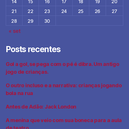
14
15
16
17
18
19
20
21
22
23
24
25
26
27
28
29
30
« set
Posts recentes
Gol a gol, se pega com o pé é dibra. Um antigo
jogo de crianças.
O outro incluso e a narrativa: crianças jogando
bola na rua
Antes de Adão: Jack London
A menina que veio com sua boneca para a aula
de teatro