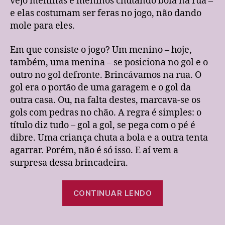
vejo meninas e meninos chutando bola na rua –
e elas costumam ser feras no jogo, não dando
mole para eles.
Em que consiste o jogo? Um menino – hoje,
também, uma menina – se posiciona no gol e o
outro no gol defronte. Brincávamos na rua. O
gol era o portão de uma garagem e o gol da
outra casa. Ou, na falta destes, marcava-se os
gols com pedras no chão. A regra é simples: o
título diz tudo – gol a gol, se pega com o pé é
dibre. Uma criança chuta a bola e a outra tenta
agarrar. Porém, não é só isso. E aí vem a
surpresa dessa brincadeira.
“Gol
CONTINUAR LENDO
a
gol,