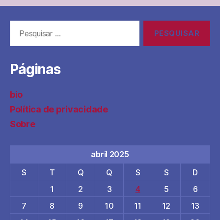
se
pega
Pesquisar
com
por:
o
pé
Páginas
é
dibra.
bio
Um
antigo
Política de privacidade
jogo
Sobre
de
crianças.”
abril 2025
S
T
Q
Q
S
S
D
1
2
3
4
5
6
7
8
9
10
11
12
13