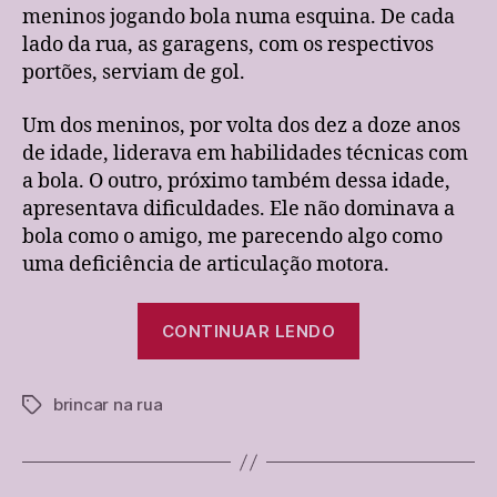
e
meninos jogando bola numa esquina. De cada
a
lado da rua, as garagens, com os respectivos
narr
portões, serviam de gol.
cri
jog
Um dos meninos, por volta dos dez a doze anos
bol
na
de idade, liderava em habilidades técnicas com
rua
a bola. O outro, próximo também dessa idade,
apresentava dificuldades. Ele não dominava a
bola como o amigo, me parecendo algo como
uma deficiência de articulação motora.
“O
CONTINUAR LENDO
outro
incluso
brincar na rua
e
Tags
a
narrativa:
crianças