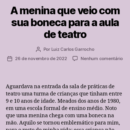
A menina que veio com
sua boneca para a aula
de teatro
Por
Luiz Carlos Garrocho
Autor
do
em
26 de novembro de 2022
Nenhum comentário
Data
post
A
de
me
publicação
qu
vei
Aguardava na entrada da sala de práticas de
co
teatro uma turma de crianças que tinham entre
sua
9 e 10 anos de idade. Meados dos anos de 1980,
bo
em uma escola formal de ensino médio. Noto
par
que uma menina chega com uma boneca na
a
aul
mão. Aquilo se tornou emblemático para mim,
de