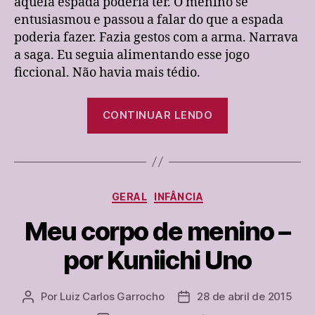
aquela espada poderia ter. O menino se
entusiasmou e passou a falar do que a espada
poderia fazer. Fazia gestos com a arma. Narrava
a saga. Eu seguia alimentando esse jogo
ficcional. Não havia mais tédio.
“O
CONTINUAR LENDO
menino
constrói
e
desconstrói”
Categorias
GERAL
INFÂNCIA
Meu corpo de menino –
por Kuniichi Uno
Por
Luiz Carlos Garrocho
28 de abril de 2015
Autor
Data
do
de