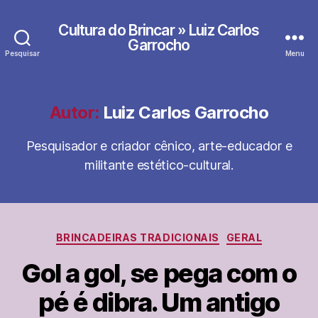
Cultura do Brincar » Luiz Carlos
Garrocho
Pesquisar
Menu
Autor:
Luiz Carlos Garrocho
Pesquisador e criador cênico, arte-educador e
militante estético-cultural.
Categorias
BRINCADEIRAS TRADICIONAIS
GERAL
Gol a gol, se pega com o
pé é dibra. Um antigo