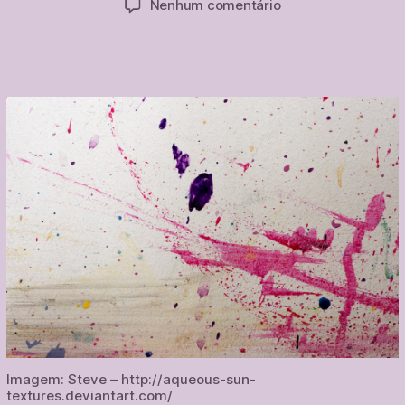
em
Nenhum comentário
post
publicação
Meu
corpo
de
menino
–
por
Kuniichi
Uno
Imagem: Steve – http://aqueous-sun-
textures.deviantart.com/