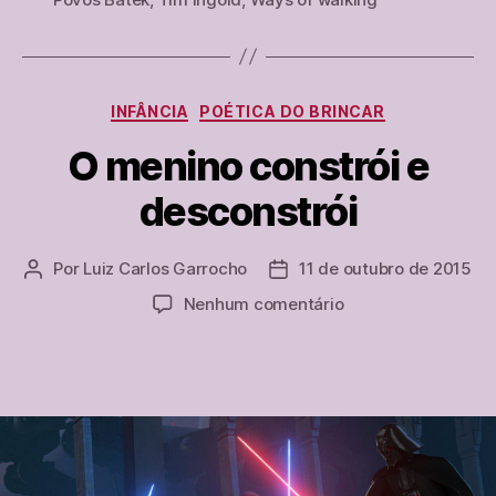
como
conhecimento
Categorias
INFÂNCIA
POÉTICA DO BRINCAR
O menino constrói e
desconstrói
Por
Luiz Carlos Garrocho
11 de outubro de 2015
Autor
Data
do
de
em
Nenhum comentário
post
publicação
O
menino
constrói
e
desconstrói