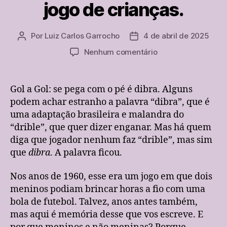
jogo de crianças.
Por
Luiz Carlos Garrocho
4 de abril de 2025
Autor
Data
do
de
em
Nenhum comentário
post
publicação
Gol
a
gol,
Gol a Gol: se pega com o pé é dibra. Alguns
se
podem achar estranho a palavra “dibra”, que é
pega
uma adaptação brasileira e malandra do
com
“drible”, que quer dizer enganar. Mas há quem
o
diga que jogador nenhum faz “drible”, mas sim
pé
que
dibra
. A palavra ficou.
é
dibra.
Um
Nos anos de 1960, esse era um jogo em que dois
antigo
meninos podiam brincar horas a fio com uma
jogo
bola de futebol. Talvez, anos antes também,
de
mas aqui é memória desse que vos escreve. E
crianças.