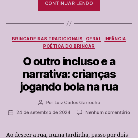
CONTINUAR LENDO
a
gol,
se
pega
Categorias
BRINCADEIRAS TRADICIONAIS
GERAL
INFÂNCIA
com
POÉTICA DO BRINCAR
o
pé
O outro incluso e a
é
narrativa: crianças
dibra.
Um
jogando bola na rua
antigo
jogo
Por
Luiz Carlos Garrocho
Autor
de
do
em
24 de setembro de 2024
Nenhum comentário
Data
crianças.”
post
O
de
out
publicação
inc
Ao descer a rua, numa tardinha, passo por dois