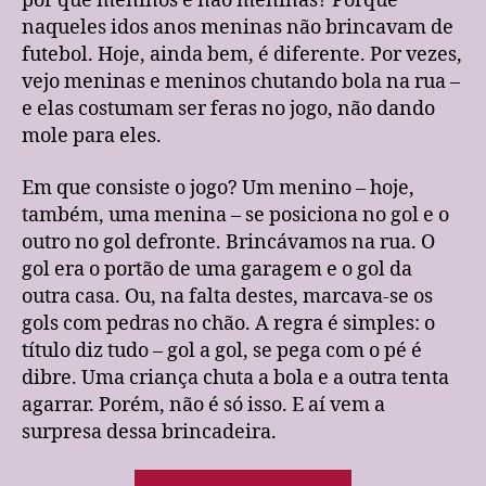
por que meninos e não meninas? Porque
naqueles idos anos meninas não brincavam de
futebol. Hoje, ainda bem, é diferente. Por vezes,
vejo meninas e meninos chutando bola na rua –
e elas costumam ser feras no jogo, não dando
mole para eles.
Em que consiste o jogo? Um menino – hoje,
também, uma menina – se posiciona no gol e o
outro no gol defronte. Brincávamos na rua. O
gol era o portão de uma garagem e o gol da
outra casa. Ou, na falta destes, marcava-se os
gols com pedras no chão. A regra é simples: o
título diz tudo – gol a gol, se pega com o pé é
dibre. Uma criança chuta a bola e a outra tenta
agarrar. Porém, não é só isso. E aí vem a
surpresa dessa brincadeira.
“Gol