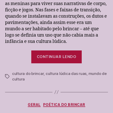
as meninas para viver suas narrativas de corpo,
ficção e jogos. Nas fases e faixas de transição,
quando se instalavam as construções, os dutos e
pavimentações, ainda assim esse era um
mundo a ser habitado pelo brincar – até que
logo se definia um uso que não cabia mais a
infância e sua cultura lúdica.
“o
CONTINUAR LENDO
mundo
de
cultura do brincar
,
cultura lúdica das ruas
cultura
,
mundo de
Tags
cultura
da
infância
acabou?”
Categorias
GERAL
POÉTICA DO BRINCAR