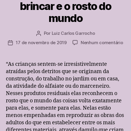
brincar e o rosto do
de
teatro”
mundo
Por
Luiz Carlos Garrocho
Autor
do
em
17 de novembro de 2019
Nenhum comentário
Data
post
Wal
de
Ben
publicação
o
“As crianças sentem-se irresistivelmente
bri
atraídas pelos detritos que se originam da
e
construção, do trabalho no jardim ou em casa,
o
da atividade do alfaiate ou do marceneiro.
ros
Nesses produtos residuais elas reconhecem o
do
rosto que o mundo das coisas volta exatamente
mu
para elas, e somente para elas. Nelas estão
menos empenhadas em reproduzir as obras dos
adultos do que em estabelecer entre os mais
diferentes materiais, através daquilo que criam