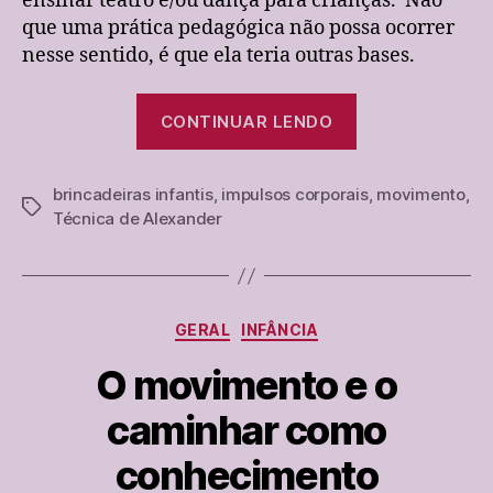
ensinar teatro e/ou dança para crianças. Não
que uma prática pedagógica não possa ocorrer
nesse sentido, é que ela teria outras bases.
“A
CONTINUAR LENDO
criança
e
brincadeiras infantis
,
impulsos corporais
o
,
movimento
,
Tags
Técnica de Alexander
movimento”
Categorias
GERAL
INFÂNCIA
O movimento e o
caminhar como
conhecimento