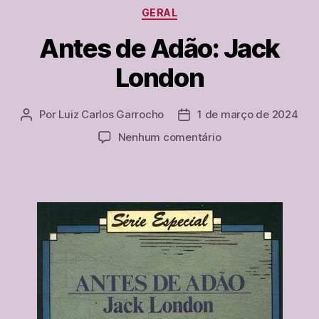
Categorias
GERAL
jogando
bola
Antes de Adão: Jack
na
London
rua”
Por
Luiz Carlos Garrocho
1 de março de 2024
Autor
Data
do
de
em
Nenhum comentário
post
publicação
Antes
de
Adão:
Jack
London