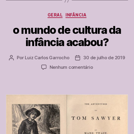
Categorias
GERAL
INFÂNCIA
o mundo de cultura da
infância acabou?
Por
Luiz Carlos Garrocho
30 de julho de 2019
Autor
Data
do
de
em
Nenhum comentário
post
publicação
o
mundo
de
cultura
da
infância
acabou?