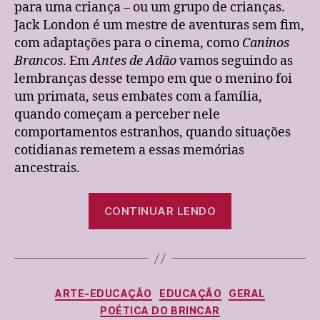
para uma criança – ou um grupo de crianças.
Jack London é um mestre de aventuras sem fim,
com adaptações para o cinema, como
Caninos
Brancos
. Em
Antes de Adão
vamos seguindo as
lembranças desse tempo em que o menino foi
um primata, seus embates com a família,
quando começam a perceber nele
comportamentos estranhos, quando situações
cotidianas remetem a essas memórias
ancestrais.
“Antes
CONTINUAR LENDO
de
Adão:
Jack
London”
Categorias
ARTE-EDUCAÇÃO
EDUCAÇÃO
GERAL
POÉTICA DO BRINCAR