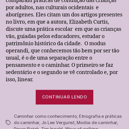
comparam práticas de condução das crianças
por adultos, nas culturais ocidentais e
aborígenes. Eles citam um dos artigos presentes
no livro, em que a autora, Elizabeth Curtis,
discute uma prática escolar em que as crianças
vão, guiadas pelos educadores, estudar o
patrimônio histórico da cidade. O modus
operandi, que conhecemos tão bem por ser tão
usual, é o de uma separação entre o
pensamento e o caminhar. O primeiro se faz
sedentário e o segundo se vê controlado e, por
isso, linear.
“O
CONTINUAR LENDO
movimento
e
Caminhar como conhecimento
,
Etnografia e práticas
o
do caminhar
,
Jo Lee Vergunst
,
Modos de caminhar
,
Tags
caminhar
Povos Batek
,
Tim Ingold
,
Ways of walking