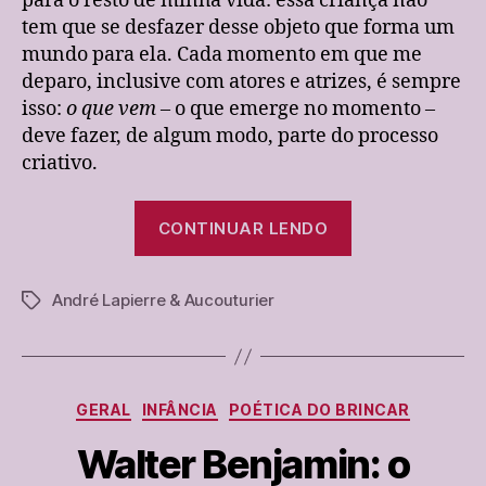
para o resto de minha vida: essa criança não
tea
tem que se desfazer desse objeto que forma um
mundo para ela. Cada momento em que me
deparo, inclusive com atores e atrizes, é sempre
isso:
o que vem
– o que emerge no momento –
deve fazer, de algum modo, parte do processo
criativo.
“A
CONTINUAR LENDO
menina
que
André Lapierre & Aucouturier
veio
Tags
com
sua
boneca
Categorias
GERAL
INFÂNCIA
POÉTICA DO BRINCAR
para
a
Walter Benjamin: o
aula