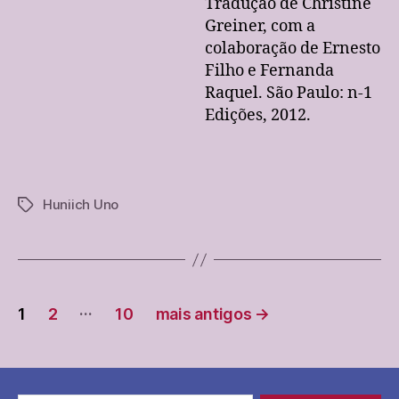
Tradução de Christine
Greiner, com a
colaboração de Ernesto
Filho e Fernanda
Raquel. São Paulo: n-1
Edições, 2012.
Huniich Uno
Tags
Paginação
…
1
2
10
mais antigos
→
de
posts