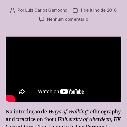
Por
Luiz Carlos Garrocho
1 de julho de 2016
Autor
Data
do
de
em
Nenhum comentário
post
publicação
O
movimento
e
o
caminhar
como
conhecimento
Na introdução de
Ways of Walking: e
thnography
and practice on foot (
University of Aberdeen, UK