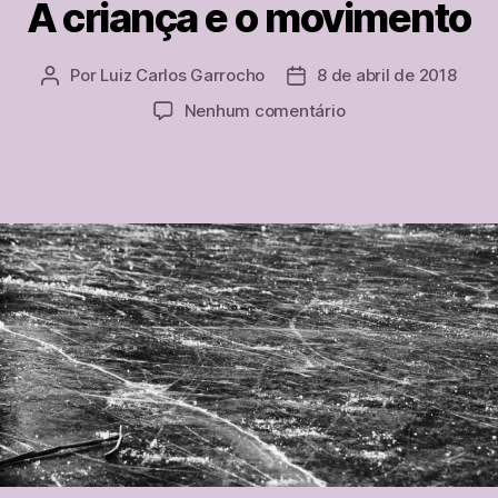
A criança e o movimento
Por
Luiz Carlos Garrocho
8 de abril de 2018
Autor
Data
do
de
em
Nenhum comentário
post
publicação
A
criança
e
o
movimento