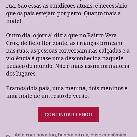
mundial
rua. São essas as condições atuais: é necessário
e
que os pais estejam por perto. Quanto mais à
a
noite!
volta
para
Outro dia, o jornal dizia que no Bairro Vera
o
brincar
Cruz, de Belo Horizonte, as crianças brincam
nas ruas, as pessoas conversam nas calçadas e a
violência é quase uma desconhecida naquele
pedaço do mundo. Não é mais assim na maioria
dos lugares.
Éramos dois pais, uma menina, dois meninos e
uma noite de um resto de verão.
“A
CONTINUAR LENDO
crise
econômica
Adicionar nova tag
,
brincar na rua
,
crise econômica
mundial
,