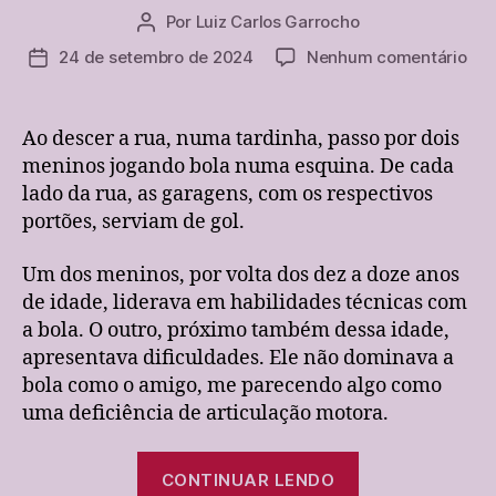
Por
Luiz Carlos Garrocho
Autor
do
em
24 de setembro de 2024
Nenhum comentário
Data
post
O
de
out
publicação
inc
Ao descer a rua, numa tardinha, passo por dois
e
meninos jogando bola numa esquina. De cada
a
lado da rua, as garagens, com os respectivos
narr
portões, serviam de gol.
cri
jog
Um dos meninos, por volta dos dez a doze anos
bol
na
de idade, liderava em habilidades técnicas com
rua
a bola. O outro, próximo também dessa idade,
apresentava dificuldades. Ele não dominava a
bola como o amigo, me parecendo algo como
uma deficiência de articulação motora.
“O
CONTINUAR LENDO
outro