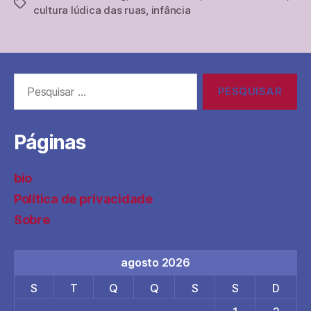
Tags
cultura lúdica das ruas
,
infância
e
a
volta
para
Pesquisar
o
por:
brincar”
Páginas
bio
Política de privacidade
Sobre
agosto 2026
S
T
Q
Q
S
S
D