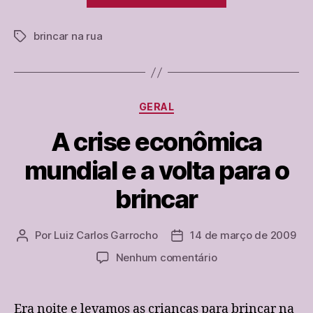
incluso
brincar na rua
e
Tags
a
narrativa:
crianças
Categorias
GERAL
jogando
bola
A crise econômica
na
mundial e a volta para o
rua”
brincar
Por
Luiz Carlos Garrocho
14 de março de 2009
Autor
Data
do
de
em
Nenhum comentário
post
publicação
A
crise
econômica
Era noite e levamos as crianças para brincar na