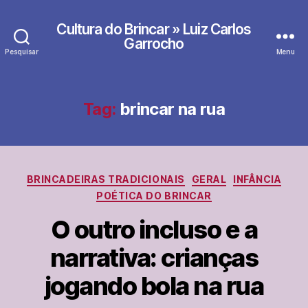
Cultura do Brincar » Luiz Carlos
Garrocho
Pesquisar
Menu
Tag:
brincar na rua
Categorias
BRINCADEIRAS TRADICIONAIS
GERAL
INFÂNCIA
POÉTICA DO BRINCAR
O outro incluso e a
narrativa: crianças
jogando bola na rua