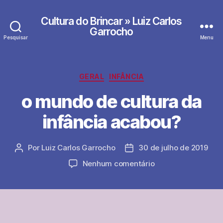
Cultura do Brincar » Luiz Carlos
Garrocho
Pesquisar
Menu
Categorias
GERAL
INFÂNCIA
o mundo de cultura da
infância acabou?
Por
Luiz Carlos Garrocho
30 de julho de 2019
Autor
Data
do
de
em
Nenhum comentário
post
publicação
o
mundo
de
cultura
da