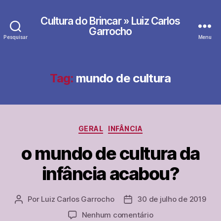
Cultura do Brincar » Luiz Carlos
Garrocho
Pesquisar
Menu
Tag:
mundo de cultura
Categorias
GERAL
INFÂNCIA
o mundo de cultura da
infância acabou?
Por
Luiz Carlos Garrocho
30 de julho de 2019
Autor
Data
do
de
em
Nenhum comentário