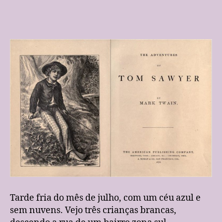
post
publicação
o
mundo
de
cultura
da
infância
acabou?
Tarde fria do mês de julho, com um céu azul e
sem nuvens. Vejo três crianças brancas,