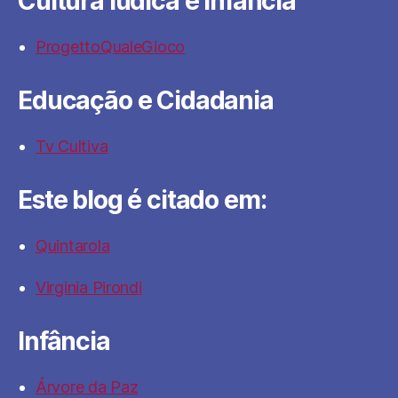
Cultura lúdica e infância
ProgettoQualeGioco
Educação e Cidadania
Tv Cultiva
Este blog é citado em:
Quintarola
Virginia Pirondi
Infância
Árvore da Paz