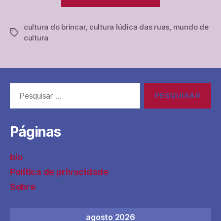
mundo
de
cultura do brincar
,
cultura lúdica das ruas
cultura
,
mundo de
Tags
cultura
da
infância
acabou?”
Pesquisar
por:
Páginas
bio
Política de privacidade
Sobre
agosto 2026