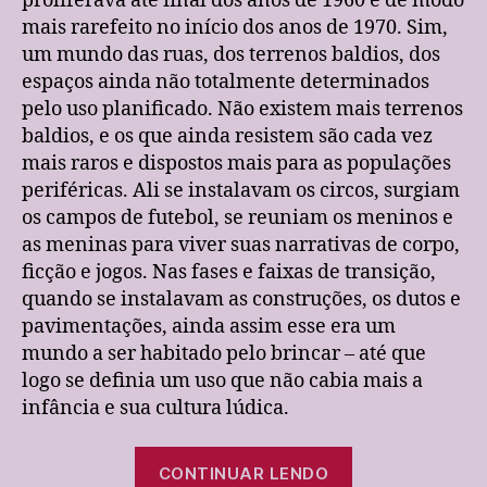
proliferava até final dos anos de 1960 e de modo
mais rarefeito no início dos anos de 1970. Sim,
um mundo das ruas, dos terrenos baldios, dos
espaços ainda não totalmente determinados
pelo uso planificado. Não existem mais terrenos
baldios, e os que ainda resistem são cada vez
mais raros e dispostos mais para as populações
periféricas. Ali se instalavam os circos, surgiam
os campos de futebol, se reuniam os meninos e
as meninas para viver suas narrativas de corpo,
ficção e jogos. Nas fases e faixas de transição,
quando se instalavam as construções, os dutos e
pavimentações, ainda assim esse era um
mundo a ser habitado pelo brincar – até que
logo se definia um uso que não cabia mais a
infância e sua cultura lúdica.
“o
CONTINUAR LENDO