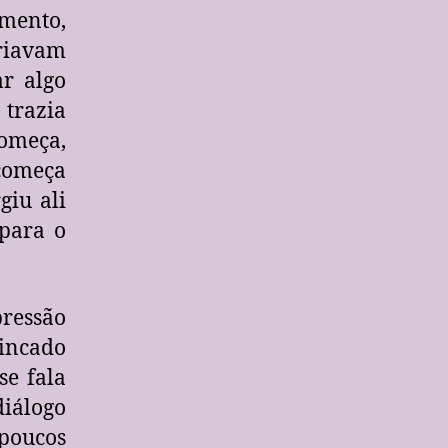
omento,
riavam
r algo
 trazia
omeça,
 começa
giu ali
 para o
ressão
incado
se fala
iálogo
poucos