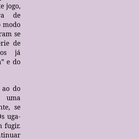
e jogo,
ura de
 o modo
ram se
rie de
cos já
” e do
a ao do
mo uma
te, se
Os uga-
 fugir.
tinuar