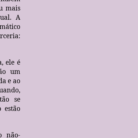
Eu mais
ual. A
emático
ceria:
, ele é
não um
da e ao
tuando,
tão se
 estão
o não-