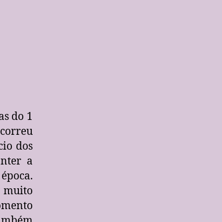
as do 1
orreu
cio dos
nter a
 época.
 muito
omento
 também