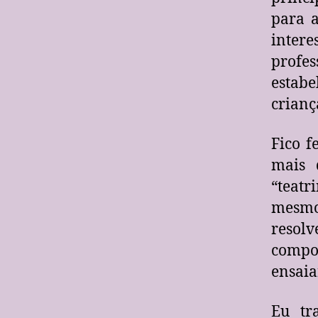
para a
inter
profes
estab
crianç
Fico f
mais 
“teatr
mesmo 
resol
compo
ensaia
Eu tr