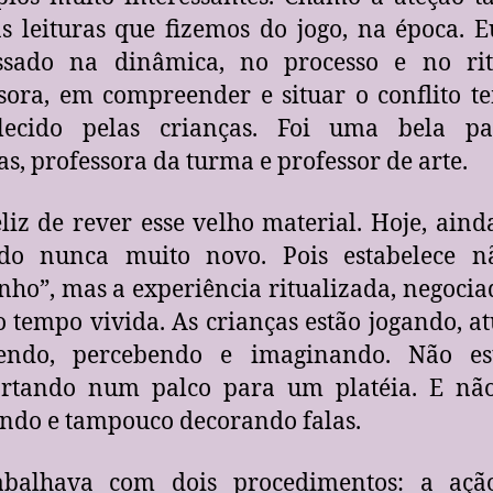
s leituras que fizemos do jogo, na época. 
essado na dinâmica, no processo e no rit
sora, em compreender e situar o conflito t
elecido pelas crianças. Foi uma bela par
as, professora da turma e professor de arte.
eliz de rever esse velho material. Hoje, ainda
do nunca muito novo. Pois estabelece 
inho”, mas a experiência ritualizada, negocia
tempo vivida. As crianças estão jogando, a
vendo, percebendo e imaginando. Não es
rtando num palco para um platéia. E não
ndo e tampouco decorando falas.
abalhava com dois procedimentos: a açã