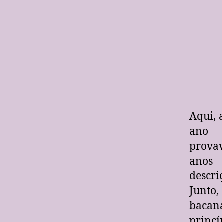
Aqui, 
ano 
provav
anos 
descri
Junto
bacan
princí