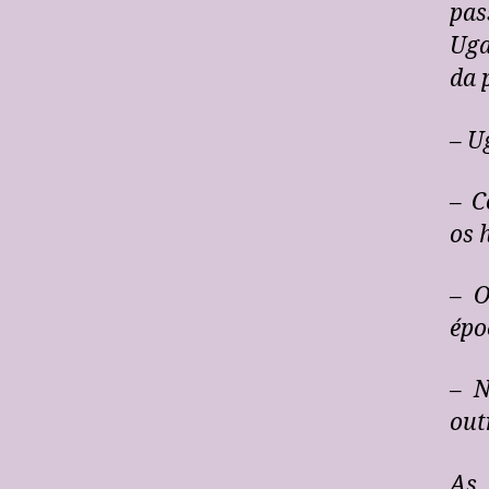
pas
Uga
da 
– U
–
Co
os 
– O
épo
– N
out
As 