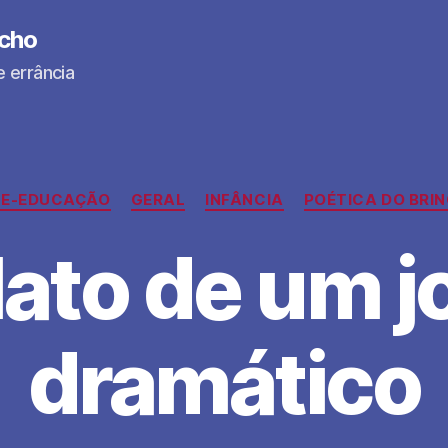
ocho
e errância
Categorias
E-EDUCAÇÃO
GERAL
INFÂNCIA
POÉTICA DO BRI
lato de um j
dramático