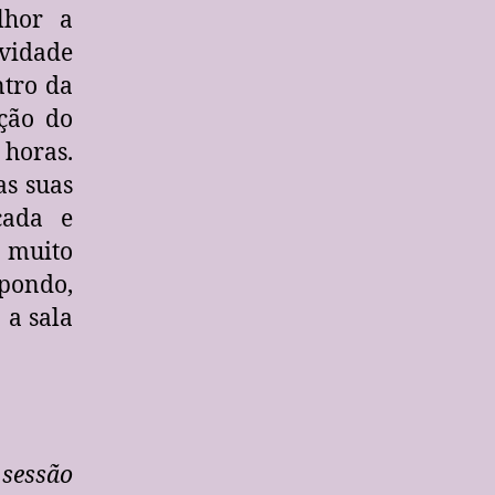
lhor a
ividade
ntro da
ução do
horas.
as suas
cada e
 muito
pondo,
 a sala
 sessão