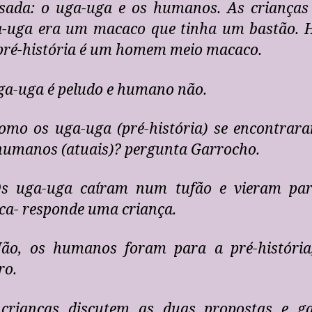
sada: o uga-uga e os humanos. As crianças
-uga era um macaco que tinha um bastão.
pré-história é um homem meio macaco.
ga-uga é peludo e humano não.
mo os uga-uga (pré-história) se encontrar
humanos (atuais)? pergunta Garrocho.
s uga-uga caíram num tufão e vieram par
ca- responde uma criança.
ão, os humanos foram para a pré-história,
ro.
crianças discutem as duas propostas e g