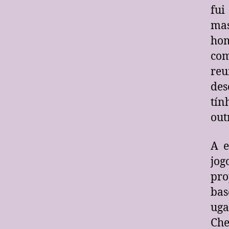
fui
ma
hom
com
reu
de
tín
out
A e
jo
pro
bas
uga
Che