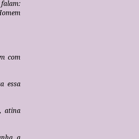
 falam:
 Homem
am com
a essa
 atina
anha a