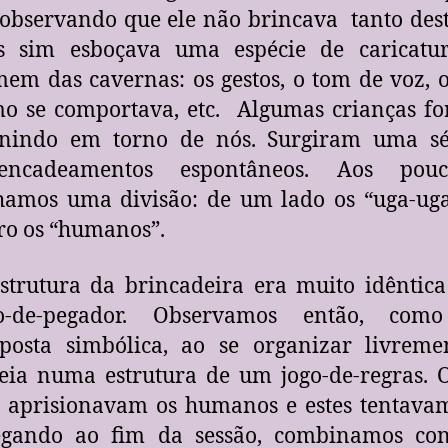
 observando que ele não brincava tanto dest
s sim esboçava uma espécie de caricat
em das cavernas: os gestos, o tom de voz,
o se comportava, etc. Algumas crianças fo
nindo em torno de nós. Surgiram uma sé
sencadeamentos espontâneos. Aos pou
hamos uma divisão: de um lado os “uga-uga
ro os “humanos”.
strutura da brincadeira era muito idêntic
go-de-pegador. Observamos então, co
posta simbólica, ao se organizar livremen
eia numa estrutura de um jogo-de-regras. 
 aprisionavam os humanos e estes tentavam
gando ao fim da sessão, combinamos con