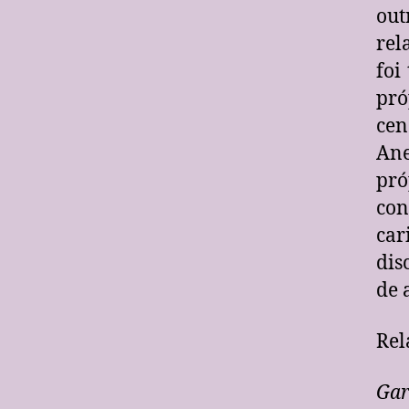
out
rel
foi
pró
cen
Ane
pró
con
car
dis
de 
Rel
Gar