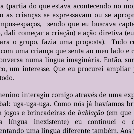
va (partia do que estava acontecendo no m
o as crianças se expressavam ou se aprop
empos-espaços, sendo que eu buscava capta
e, dali começar a criação) e ação diretiva (eu
para o grupo, fazia uma proposta). Tudo c
 com uma criança que senta ao meu lado e
nversa numa língua imaginária. Então, sur
o, um interesse. Que eu procurei ampliar
todo.
enino interagiu comigo através de uma exp
bal: uga-uga-uga. Como nós já havíamos br
 jogos e brincadeiras de
bablação
(em que 
 língua inexistente) eu continuei o d
entando uma lingua diferente também. Aos 