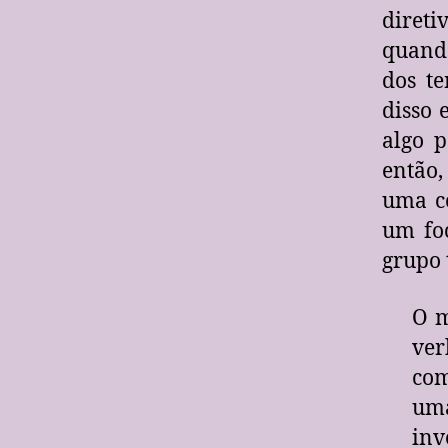
direti
quand
dos t
disso 
algo 
então,
uma co
um foc
grupo 
O m
ver
com
uma
inv