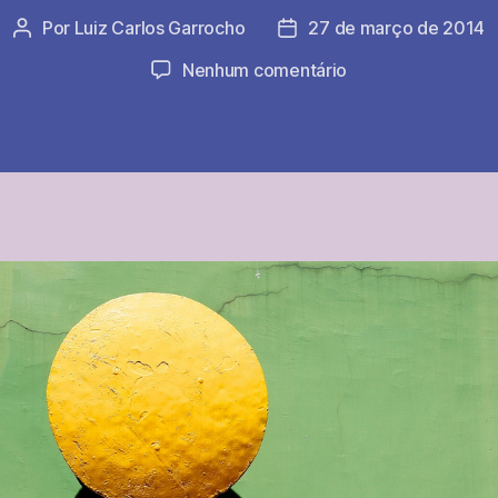
Por
Luiz Carlos Garrocho
27 de março de 2014
Autor
Data
do
de
em
Nenhum comentário
post
publicação
Relato
de
um
jogo
dramático