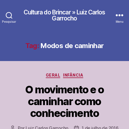
Cultura do Brincar » Luiz Carlos
Garrocho
Pesquisar
Menu
Tag:
Modos de caminhar
Categorias
GERAL
INFÂNCIA
O movimento e o
caminhar como
conhecimento
Por
Luiz Carlos Garrocho
1 de julho de 2016
Autor
Data