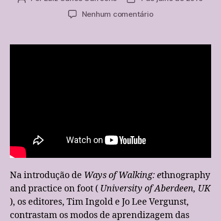
do
de
em
Nenhum comentário
post
publicação
O
movimento
e
o
caminhar
como
conhecimento
Na introdução de
Ways of Walking: e
thnography
and practice on foot (
University of Aberdeen, UK
), os editores, Tim Ingold e Jo Lee Vergunst,
contrastam os modos de aprendizagem das