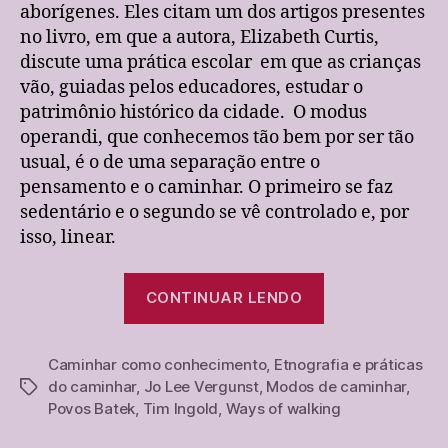
aborígenes. Eles citam um dos artigos presentes
no livro, em que a autora, Elizabeth Curtis,
discute uma prática escolar em que as crianças
vão, guiadas pelos educadores, estudar o
patrimônio histórico da cidade. O modus
operandi, que conhecemos tão bem por ser tão
usual, é o de uma separação entre o
pensamento e o caminhar. O primeiro se faz
sedentário e o segundo se vê controlado e, por
isso, linear.
“O
CONTINUAR LENDO
movimento
e
Caminhar como conhecimento
,
Etnografia e práticas
o
do caminhar
,
Jo Lee Vergunst
,
Modos de caminhar
,
Tags
caminhar
Povos Batek
,
Tim Ingold
,
Ways of walking
como
conhecimento